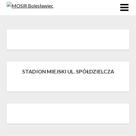
Skip
to
content
STADION MIEJSKI UL. SPÓŁDZIELCZA