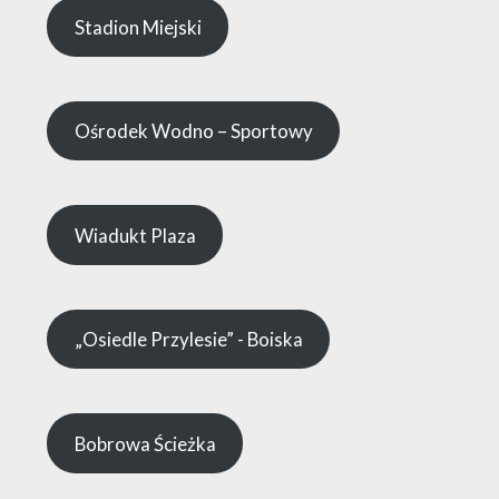
Stadion Miejski
Ośrodek Wodno – Sportowy
Wiadukt Plaza
„Osiedle Przylesie” - Boiska
Bobrowa Ścieżka