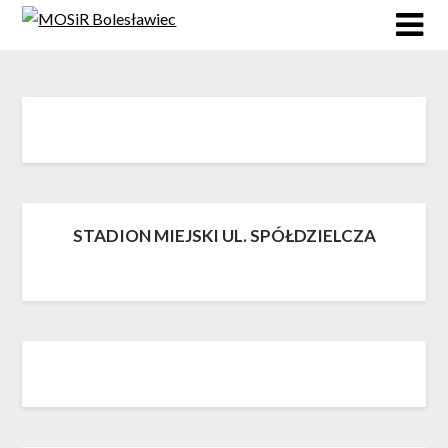
Skip
to
content
STADION MIEJSKI UL. SPÓŁDZIELCZA