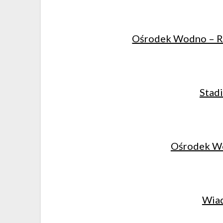
Ośrodek Wodno – Re
Stadi
Ośrodek W
Wiad