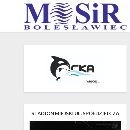
Skip
to
content
STADION MIEJSKI UL. SPÓŁDZIELCZA