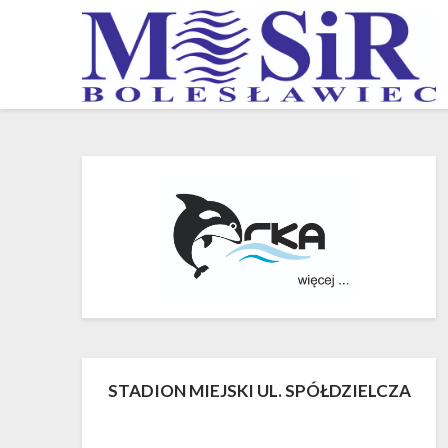
Skip
to
content
STADION MIEJSKI UL. SPÓŁDZIELCZA