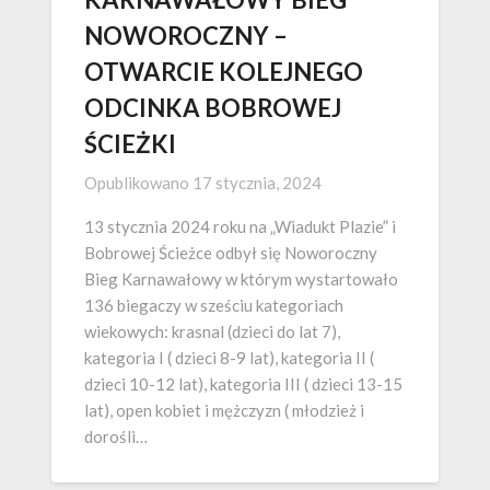
NOWOROCZNY –
OTWARCIE KOLEJNEGO
ODCINKA BOBROWEJ
ŚCIEŻKI
Opublikowano
17 stycznia, 2024
13 stycznia 2024 roku na „Wiadukt Plazie” i
Bobrowej Ścieżce odbył się Noworoczny
Bieg Karnawałowy w którym wystartowało
136 biegaczy w sześciu kategoriach
wiekowych: krasnal (dzieci do lat 7),
kategoria I ( dzieci 8-9 lat), kategoria II (
dzieci 10-12 lat), kategoria III ( dzieci 13-15
lat), open kobiet i mężczyzn ( młodzież i
dorośli…