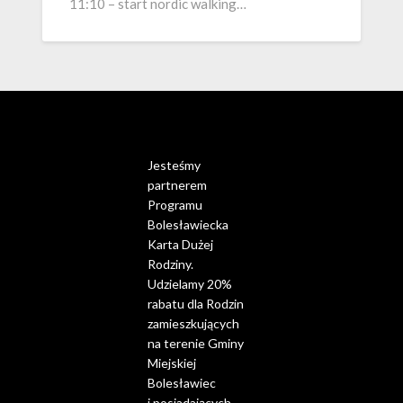
11:10 – start nordic walking…
Jesteśmy
partnerem
Programu
Bolesławiecka
Karta Dużej
Rodziny.
Udzielamy 20%
rabatu dla Rodzin
zamieszkujących
na terenie Gminy
Miejskiej
Bolesławiec
i posiadających