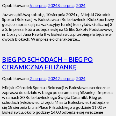
Opublikowano
6 sierpnia, 2024
8 sierpnia, 2024
Już w najbliższą sobotę , 10 sierpnia 2024 r., Miejski Ośrodek
Sportu i Rekreacji w Bolesławcu i Bolesławiecki Klub Sportowy
gorąco zapraszają na wakacyjny turniej koszykówki ulicznej 3
x 3. Impreza, która odbędzie się na Orliku Szkoły Podstawowej
nr 1 przy ul. Jana Pawła II w Bolesławcu. przebiegała będzie w
dwóch blokach: W imprezie o charakterze…
BIEG PO SCHODACH – BIEG PO
CERAMICZNĄ FILIŻANKĘ
Opublikowano
2 sierpnia, 2024
2 sierpnia, 2024
Miejski Ośrodek Sportu i Rekreacji w Bolesławcu serdecznie
zaprasza do udziału w biegu po ceramiczną filiżankę – impreza
w ramach 30 Bolesławieckiego Święta Ceramiki. Bieg po
schodach (wieżowiec Urzędu Miasta Bolesławiec) odbędzie
się 18 sierpnia br. na Placu Piłsudskiego o godzinie 11.00 w
Bolesławcu, około godziny 14.00 odbędzie się wręczenie