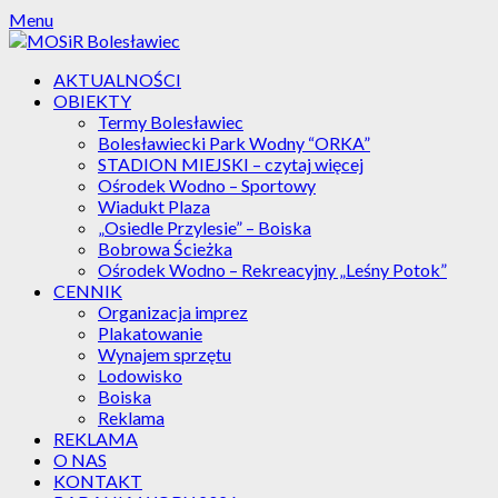
Skip
Menu
to
content
AKTUALNOŚCI
OBIEKTY
Termy Bolesławiec
Bolesławiecki Park Wodny “ORKA”
STADION MIEJSKI – czytaj więcej
Ośrodek Wodno – Sportowy
Wiadukt Plaza
„Osiedle Przylesie” – Boiska
Bobrowa Ścieżka
Ośrodek Wodno – Rekreacyjny „Leśny Potok”
CENNIK
Organizacja imprez
Plakatowanie
Wynajem sprzętu
Lodowisko
Boiska
Reklama
REKLAMA
O NAS
KONTAKT