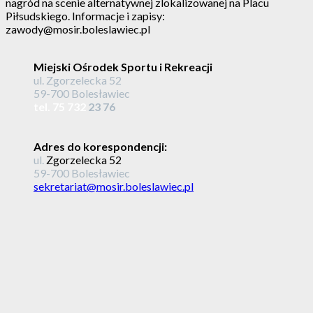
nagród na scenie alternatywnej zlokalizowanej na Placu
Piłsudskiego. Informacje i zapisy:
zawody@mosir.boleslawiec.pl
Miejski Ośrodek Sportu i Rekreacji
ul. Zgorzelecka 52
59-700 Bolesławiec
tel. 75 732
23 76
Adres do korespondencji:
ul.
Zgorzelecka 52
59-700 Bolesławiec
sekretariat@mosir.boleslawiec.pl