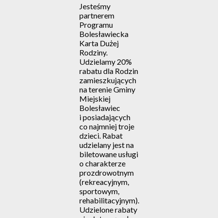
Jesteśmy
partnerem
Programu
Bolesławiecka
Karta Dużej
Rodziny.
Udzielamy 20%
rabatu dla Rodzin
zamieszkujących
na terenie Gminy
Miejskiej
Bolesławiec
i posiadających
co najmniej troje
dzieci. Rabat
udzielany jest na
biletowane usługi
o charakterze
prozdrowotnym
(rekreacyjnym,
sportowym,
rehabilitacyjnym).
Udzielone rabaty