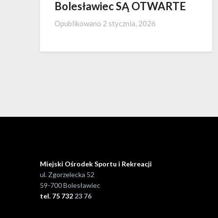
Bolesławiec SĄ OTWARTE
Opublikowano
2 stycznia, 2026
Miejski Ośrodek Sportu i Rekreacji
ul. Zgorzelecka 52
59-700 Bolesławiec
tel. 75 732
23 76