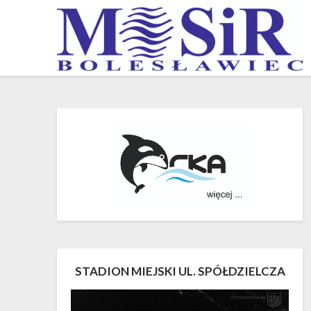
Skip
to
content
STADION MIEJSKI UL. SPÓŁDZIELCZA