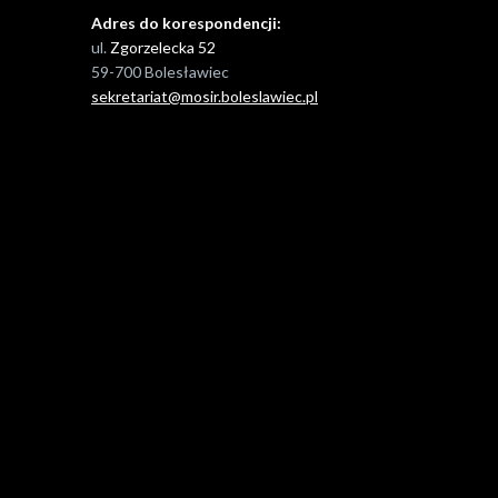
Adres do korespondencji:
ul.
Zgorzelecka 52
59-700 Bolesławiec
sekretariat@mosir.boleslawiec.pl