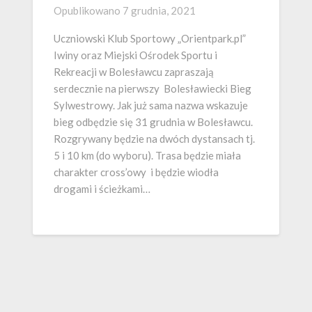
Opublikowano
7 grudnia, 2021
Uczniowski Klub Sportowy „Orientpark.pl”
Iwiny oraz Miejski Ośrodek Sportu i
Rekreacji w Bolesławcu zapraszają
serdecznie na pierwszy Bolesławiecki Bieg
Sylwestrowy. Jak już sama nazwa wskazuje
bieg odbędzie się 31 grudnia w Bolesławcu.
Rozgrywany będzie na dwóch dystansach tj.
5 i 10 km (do wyboru). Trasa będzie miała
charakter cross’owy i będzie wiodła
drogami i ścieżkami…