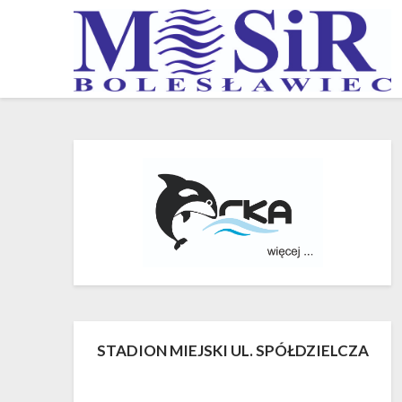
Skip
to
content
STADION MIEJSKI UL. SPÓŁDZIELCZA