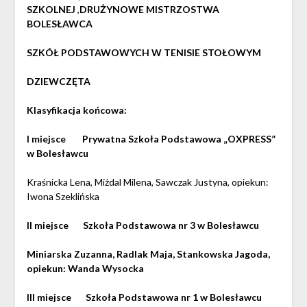
SZKOLNEJ
,
DRUŻYNOWE MISTRZOSTWA
BOLESŁAWCA
SZKÓŁ PODSTAWOWYCH W TENISIE STOŁOWYM
DZIEWCZĘTA
Klasyfikacja końcowa:
I miejsce Prywatna Szkoła Podstawowa „OXPRESS”
w Bolesławcu
Kraśnicka Lena, Miżdal Milena, Sawczak Justyna, opiekun:
Iwona Szeklińska
II miejsce Szkoła Podstawowa nr 3 w Bolesławcu
Miniarska Zuzanna, Radlak Maja, Stankowska Jagoda,
opiekun: Wanda Wysocka
III miejsce Szkoła Podstawowa nr 1 w Bolesławcu