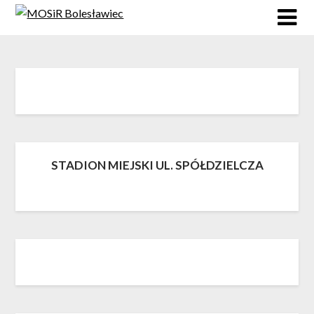
Skip
to
content
STADION MIEJSKI UL. SPÓŁDZIELCZA