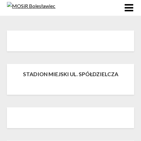
Skip
to
content
STADION MIEJSKI UL. SPÓŁDZIELCZA