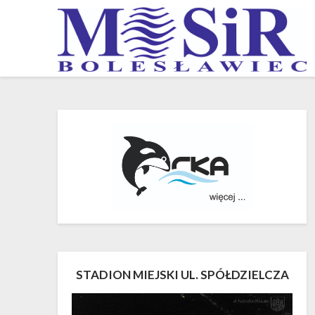
Skip
to
content
STADION MIEJSKI UL. SPÓŁDZIELCZA