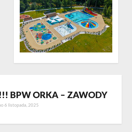
!! BPW ORKA – ZAWODY
no
6 listopada, 2025