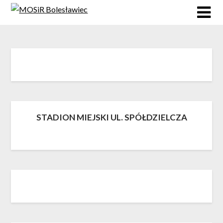
Skip
to
content
STADION MIEJSKI UL. SPÓŁDZIELCZA