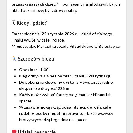
brzuszki naszych dzieci”
– pomagamy najmłodszym, by ich
układ pokarmowy był zdrowy i silny.
🗓
Kiedy i gdzie?
Data:
niedziela,
25 stycznia 2026 r.
– dzień oficjalnego
Finału WOŚP w całej Polsce.
Miejsce:
plac Marszałka Józefa Piłsudskiego w Bolesławcu
Szczegóły bieg
u
Godzina:
11:00
Bieg odbywa się
bez pomiaru czasu i klasyfikacji
Do pokonania
dowolny dystans
– wystarczy jedno
okrążenie o długości
225 m
Każdy może wybrać formę: bieg, marsz z kijkami lub
spacer
W zabawie mogą wziąć udział
dzieci, dorośli, całe
rodziny, osoby niepełnosprawne
, a także wszyscy,
którzy wychodzą tego dnia na spacer
Udział i wsparcie