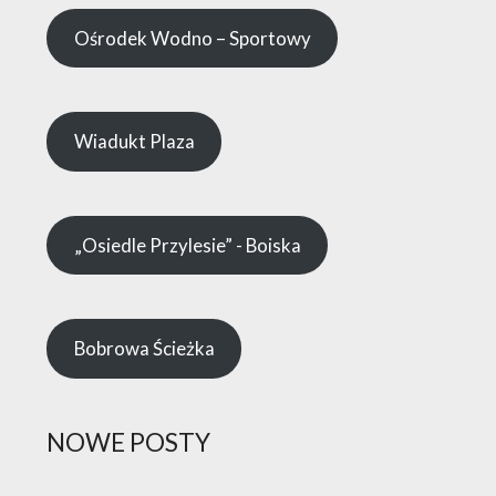
Ośrodek Wodno – Sportowy
Wiadukt Plaza
„Osiedle Przylesie” - Boiska
Bobrowa Ścieżka
NOWE POSTY