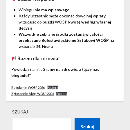
W biegu
nie ma wpisowego
Każdy uczestnik może dokonać dowolnej wpłaty,
wrzucając do puszki WOŚP
kwotę według własnej
decyzji
Wszystkie zebrane środki zostaną w całości
przekazane Bolesławieckiemu Sztabowi WOŚP
na
wsparcie 34. Finału
Razem dla zdrowia!
Powiedz z nami:
„Gramy na zdrowie, a łączy nas
bieganie!”
Regulamin WOŚP 2026
Pobierz
Zgłoszenie Biegi WOŚP 2026
Pobierz
SZUKAJ
Szukaj