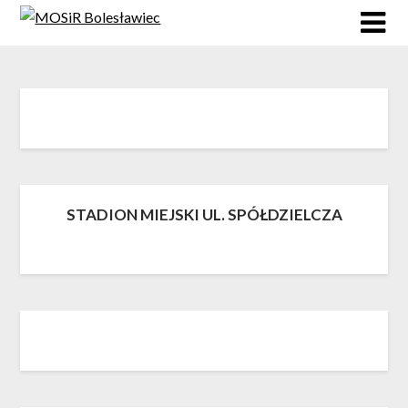
Skip
to
content
STADION MIEJSKI UL. SPÓŁDZIELCZA