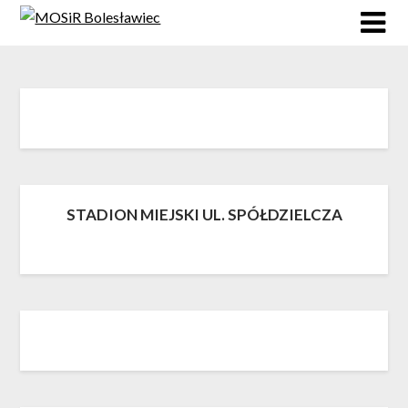
Skip
to
content
STADION MIEJSKI UL. SPÓŁDZIELCZA