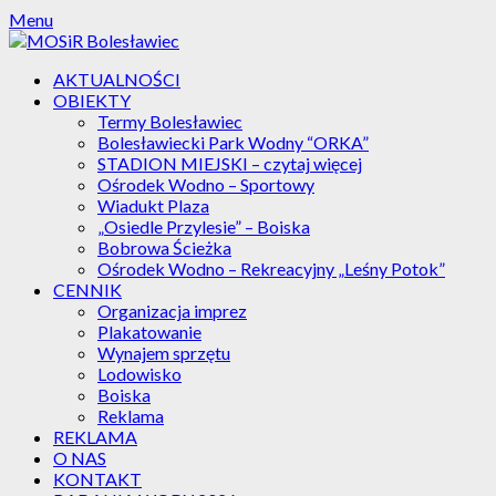
Skip
Menu
to
content
AKTUALNOŚCI
OBIEKTY
Termy Bolesławiec
Bolesławiecki Park Wodny “ORKA”
STADION MIEJSKI – czytaj więcej
Ośrodek Wodno – Sportowy
Wiadukt Plaza
„Osiedle Przylesie” – Boiska
Bobrowa Ścieżka
Ośrodek Wodno – Rekreacyjny „Leśny Potok”
CENNIK
Organizacja imprez
Plakatowanie
Wynajem sprzętu
Lodowisko
Boiska
Reklama
REKLAMA
O NAS
KONTAKT