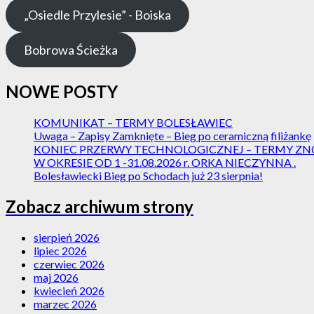
„Osiedle Przylesie” - Boiska
Bobrowa Ścieżka
NOWE POSTY
KOMUNIKAT – TERMY BOLESŁAWIEC
Uwaga – Zapisy Zamknięte – Bieg po ceramiczną filiżankę
KONIEC PRZERWY TECHNOLOGICZNEJ – TERMY ZNÓ
W OKRESIE OD 1 -31.08.2026 r. ORKA NIECZYNNA .
Bolesławiecki Bieg po Schodach już 23 sierpnia!
Zobacz archiwum strony
sierpień 2026
lipiec 2026
czerwiec 2026
maj 2026
kwiecień 2026
marzec 2026