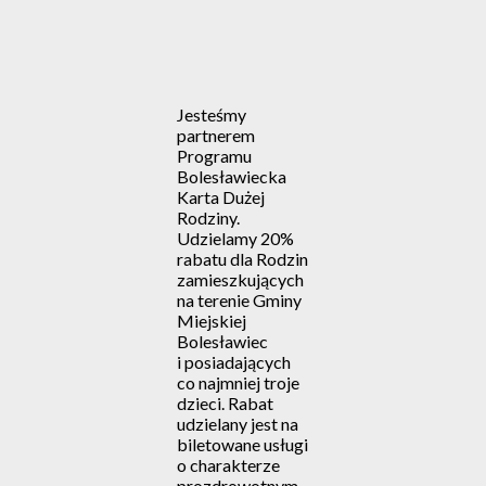
Jesteśmy
partnerem
Programu
Bolesławiecka
Karta Dużej
Rodziny.
Udzielamy 20%
rabatu dla Rodzin
zamieszkujących
na terenie Gminy
Miejskiej
Bolesławiec
i posiadających
co najmniej troje
dzieci. Rabat
udzielany jest na
biletowane usługi
o charakterze
prozdrowotnym