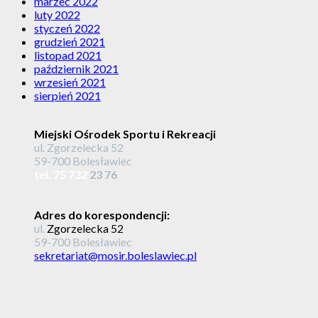
marzec 2022
luty 2022
styczeń 2022
grudzień 2021
listopad 2021
październik 2021
wrzesień 2021
sierpień 2021
Miejski Ośrodek Sportu i Rekreacji
ul. Zgorzelecka 52
59-700 Bolesławiec
tel. 75 732
23 76
Adres do korespondencji:
ul.
Zgorzelecka 52
59-700 Bolesławiec
sekretariat@mosir.boleslawiec.pl