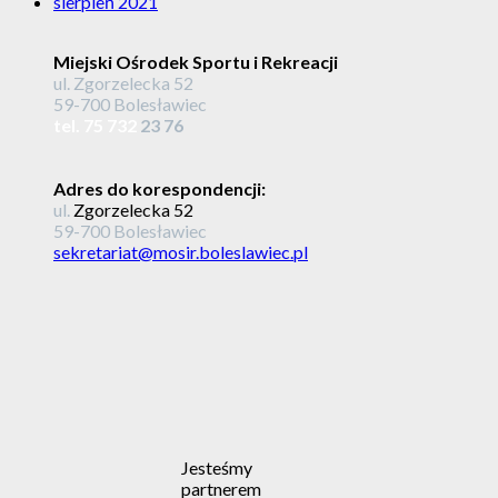
sierpień 2021
Miejski Ośrodek Sportu i Rekreacji
ul. Zgorzelecka 52
59-700 Bolesławiec
tel. 75 732
23 76
Adres do korespondencji:
ul.
Zgorzelecka 52
59-700 Bolesławiec
sekretariat@mosir.boleslawiec.pl
Jesteśmy
partnerem