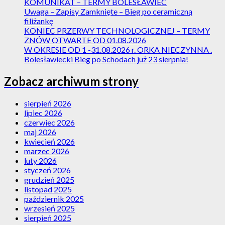
KOMUNIKAT – TERMY BOLESŁAWIEC
Uwaga – Zapisy Zamknięte – Bieg po ceramiczną
filiżankę
KONIEC PRZERWY TECHNOLOGICZNEJ – TERMY
ZNÓW OTWARTE OD 01.08.2026
W OKRESIE OD 1 -31.08.2026 r. ORKA NIECZYNNA .
Bolesławiecki Bieg po Schodach już 23 sierpnia!
Zobacz archiwum strony
sierpień 2026
lipiec 2026
czerwiec 2026
maj 2026
kwiecień 2026
marzec 2026
luty 2026
styczeń 2026
grudzień 2025
listopad 2025
październik 2025
wrzesień 2025
sierpień 2025