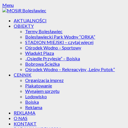
Skip
Menu
to
content
AKTUALNOŚCI
OBIEKTY
Termy Bolesławiec
Bolesławiecki Park Wodny “ORKA”
STADION MIEJSKI – czytaj więcej
Ośrodek Wodno – Sportowy
Wiadukt Plaza
„Osiedle Przylesie” – Boiska
Bobrowa Ścieżka
Ośrodek Wodno – Rekreacyjny „Leśny Potok”
CENNIK
Organizacja imprez
Plakatowanie
Wynajem sprzętu
Lodowisko
Boiska
Reklama
REKLAMA
O NAS
KONTAKT