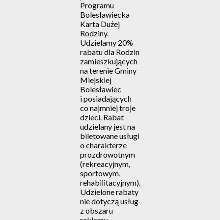
Programu
Bolesławiecka
Karta Dużej
Rodziny.
Udzielamy 20%
rabatu dla Rodzin
zamieszkujących
na terenie Gminy
Miejskiej
Bolesławiec
i posiadających
co najmniej troje
dzieci. Rabat
udzielany jest na
biletowane usługi
o charakterze
prozdrowotnym
(rekreacyjnym,
sportowym,
rehabilitacyjnym).
Udzielone rabaty
nie dotyczą usług
z obszaru
reklamy,