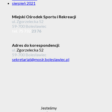
sierpień 2021
Miejski Ośrodek Sportu i Rekreacji
ul. Zgorzelecka 52
59-700 Bolesławiec
tel. 75 732
23 76
Adres do korespondencji:
ul.
Zgorzelecka 52
59-700 Bolesławiec
sekretariat@mosir.boleslawiec.pl
Jesteśmy