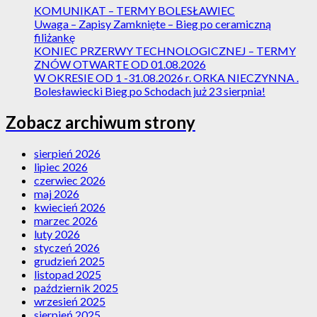
KOMUNIKAT – TERMY BOLESŁAWIEC
Uwaga – Zapisy Zamknięte – Bieg po ceramiczną
filiżankę
KONIEC PRZERWY TECHNOLOGICZNEJ – TERMY
ZNÓW OTWARTE OD 01.08.2026
W OKRESIE OD 1 -31.08.2026 r. ORKA NIECZYNNA .
Bolesławiecki Bieg po Schodach już 23 sierpnia!
Zobacz archiwum strony
sierpień 2026
lipiec 2026
czerwiec 2026
maj 2026
kwiecień 2026
marzec 2026
luty 2026
styczeń 2026
grudzień 2025
listopad 2025
październik 2025
wrzesień 2025
sierpień 2025