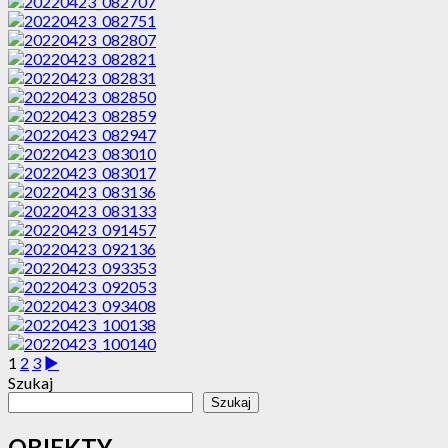
1
2
3
►
Szukaj
Szukaj
OBIEKTY