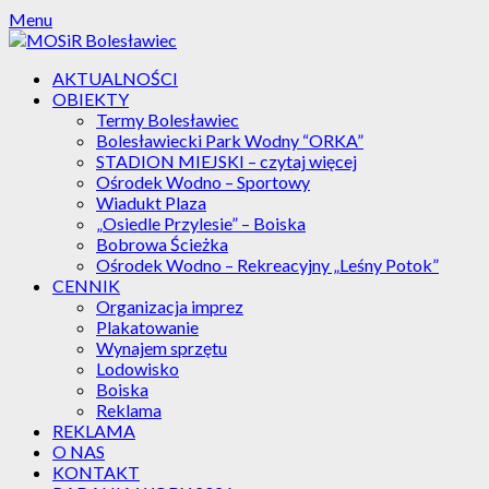
Skip
Menu
to
content
AKTUALNOŚCI
OBIEKTY
Termy Bolesławiec
Bolesławiecki Park Wodny “ORKA”
STADION MIEJSKI – czytaj więcej
Ośrodek Wodno – Sportowy
Wiadukt Plaza
„Osiedle Przylesie” – Boiska
Bobrowa Ścieżka
Ośrodek Wodno – Rekreacyjny „Leśny Potok”
CENNIK
Organizacja imprez
Plakatowanie
Wynajem sprzętu
Lodowisko
Boiska
Reklama
REKLAMA
O NAS
KONTAKT