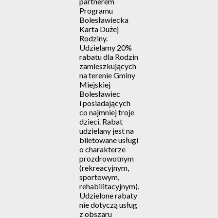
partnerem
Programu
Bolesławiecka
Karta Dużej
Rodziny.
Udzielamy 20%
rabatu dla Rodzin
zamieszkujących
na terenie Gminy
Miejskiej
Bolesławiec
i posiadających
co najmniej troje
dzieci. Rabat
udzielany jest na
biletowane usługi
o charakterze
prozdrowotnym
(rekreacyjnym,
sportowym,
rehabilitacyjnym).
Udzielone rabaty
nie dotyczą usług
z obszaru