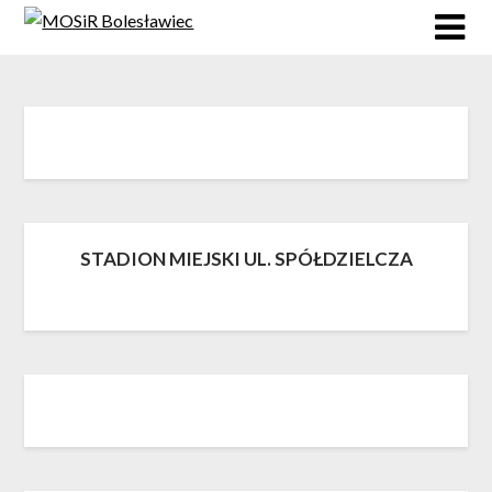
Skip
to
content
STADION MIEJSKI UL. SPÓŁDZIELCZA