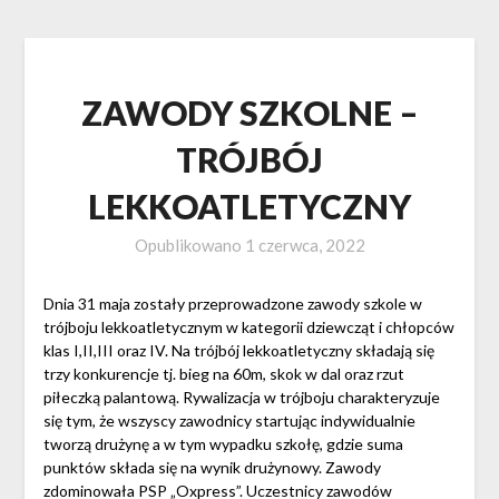
ZAWODY SZKOLNE –
TRÓJBÓJ
LEKKOATLETYCZNY
Opublikowano
1 czerwca, 2022
Dnia 31 maja zostały przeprowadzone zawody szkole w
trójboju lekkoatletycznym w kategorii dziewcząt i chłopców
klas I,II,III oraz IV. Na trójbój lekkoatletyczny składają się
trzy konkurencje tj. bieg na 60m, skok w dal oraz rzut
piłeczką palantową. Rywalizacja w trójboju charakteryzuje
się tym, że wszyscy zawodnicy startując indywidualnie
tworzą drużynę a w tym wypadku szkołę, gdzie suma
punktów składa się na wynik drużynowy. Zawody
zdominowała PSP „Oxpress”. Uczestnicy zawodów