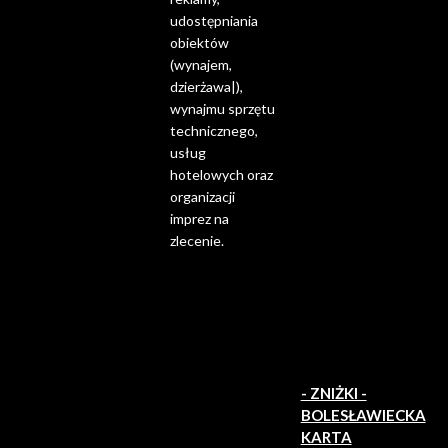
udostępniania
obiektów
(wynajem,
dzierżawa|),
wynajmu sprzętu
technicznego,
usług
hotelowych oraz
organizacji
imprez na
zlecenie.
- ZNIŻKI -
BOLESŁAWIECKA
KARTA