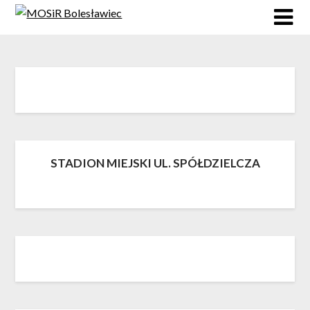
Skip
to
content
STADION MIEJSKI UL. SPÓŁDZIELCZA