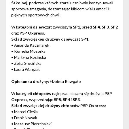
Szkolnej
, podczas których starsi uczniowie kontynuowali
sportowe zmagania, dostarczając kibicom wielu emocji i
pięknych sportowych chwil.
W kategorii
dziewcząt
zwyciężyła
SP1
, przed
SP4
,
SP3
,
SP2
oraz
PSP Oxpress
.
Skład zwycięskiej drużyny dziewcząt SP1:
• Amanda Kaczmarek
• Kornelia Mosorka
• Martyna Rosińska
• Zofia Słocińska
• Laura Warężak
Opiekunka drużyny:
Elżbieta Rowgało
W kategorii
chłopców
najlepsza okazała się drużyna
PSP
Oxpress
, wyprzedzając
SP5
,
SP4
i
SP3
.
Skład zwycięskiej drużyny chłopców PSP Oxpress:
• Marcel Cieśla
• Frank Nowak
• Mateusz Pierzchalski