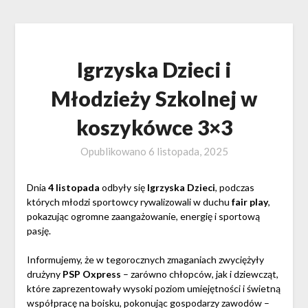
Igrzyska Dzieci i
Młodzieży Szkolnej w
koszykówce 3×3
Opublikowano
6 listopada, 2025
Dnia
4 listopada
odbyły się
Igrzyska Dzieci
, podczas
których młodzi sportowcy rywalizowali w duchu
fair play
,
pokazując ogromne zaangażowanie, energię i sportową
pasję.
Informujemy, że w tegorocznych zmaganiach zwyciężyły
drużyny
PSP Oxpress
– zarówno chłopców, jak i dziewcząt,
które zaprezentowały wysoki poziom umiejętności i świetną
współpracę na boisku, pokonując gospodarzy zawodów –