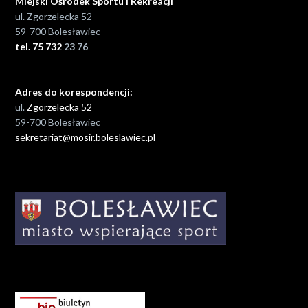
Miejski Ośrodek Sportu i Rekreacji
ul. Zgorzelecka 52
59-700 Bolesławiec
tel. 75 732
23 76
Adres do korespondencji:
ul.
Zgorzelecka 52
59-700 Bolesławiec
sekretariat@mosir.boleslawiec.pl