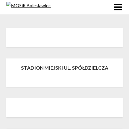
Skip
to
content
STADION MIEJSKI UL. SPÓŁDZIELCZA